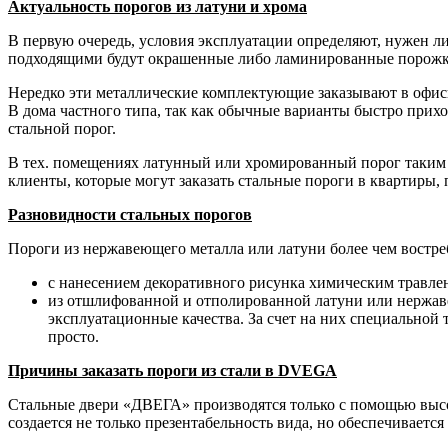
Актуальность порогов из латуни и хрома
В первую очередь, условия эксплуатации определяют, нужен л
подходящими будут окрашенные либо ламинированные порожки п
Нередко эти металлические комплектующие заказывают в офисы
В дома частного типа, так как обычные варианты быстро прих
стальной порог.
В тех. помещениях латунный или хромированный порог таким ж
клиенты, которые могут заказать стальные пороги в квартиры,
Разновидности стальных порогов
Пороги из нержавеющего металла или латуни более чем востре
с нанесением декоративного рисунка химическим травлен
из отшлифованной и отполированной латуни или нержав
эксплуатационные качества. За счет на них специальной
просто.
Причины заказать пороги из стали в
DVEGA
Стальные двери «ДВЕГА» производятся только с помощью высо
создается не только презентабельность вида, но обеспечиваетс