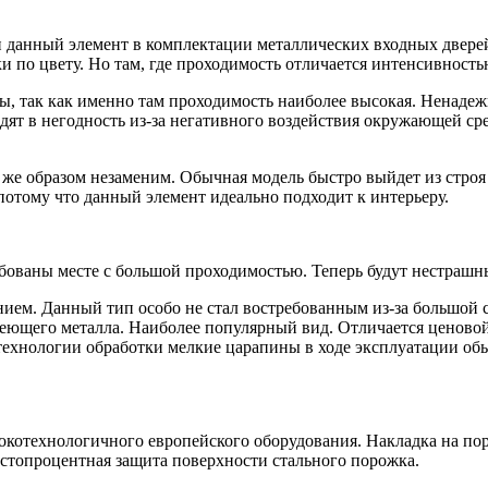
и данный элемент в комплектации металлических входных двере
о цвету. Но там, где проходимость отличается интенсивностью,
, так как именно там проходимость наиболее высокая. Ненадеж
одят в негодность из-за негативного воздействия окружающей 
е образом незаменим. Обычная модель быстро выйдет из строя и
 потому что данный элемент идеально подходит к интерьеру.
бованы месте с большой проходимостью. Теперь будут нестрашны
ием. Данный тип особо не стал востребованным из-за большой 
еющего металла. Наиболее популярный вид. Отличается ценовой
 технологии обработки мелкие царапины в ходе эксплуатации об
котехнологичного европейского оборудования. Накладка на по
я стопроцентная защита поверхности стального порожка.