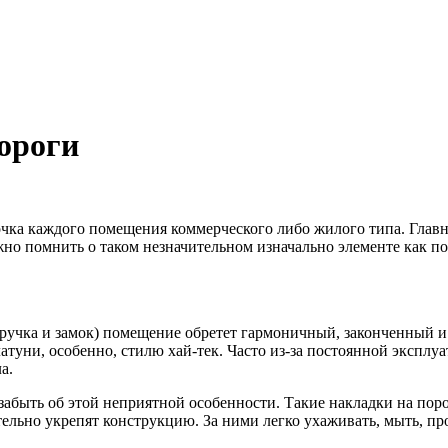
ороги
чка каждого помещения коммерческого либо жилого типа. Главно
но помнить о таком незначительном изначально элементе как по
, ручка и замок) помещение обретет гармоничный, законченный 
туни, особенно, стилю хай-тек. Часто из-за постоянной эксплу
а.
быть об этой неприятной особенности. Такие накладки на порог
льно укрепят конструкцию. За ними легко ухаживать, мыть, про