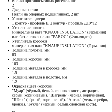
Кол-во противосъемных ригелей, шт
2
Дверные петли
Петли на опорных подшипниках, 2 шт.
Уплотнитель двери
1 контур - профиль Е, 2 контур - профиль Д10*12
Утепление полотна
минеральная вата "KNAUF INSULATION" (Германия)
или базальтовая плита "PAROC" (Финляндия)
Утеплитель коробки
минеральная вата "KNAUF INSULATION" (Германия)
Толщина полотна, мм
83
Толщина коробки, мм
103
Толщина металла в коробке, мм
1.5
Толщина металла в полотне, мм
1.2
Окраска (цвет) коробки
"Муар" (чёрный, белый, слоновая кость, антрацит,
серый, коричневый), "Шагрень" (чёрная, коричневая),
"Шёлк" (чёрный, коричневый), "Антик" (медь, серебро,
бронза), "Букле" (чёрный, белый,слоновая кость).