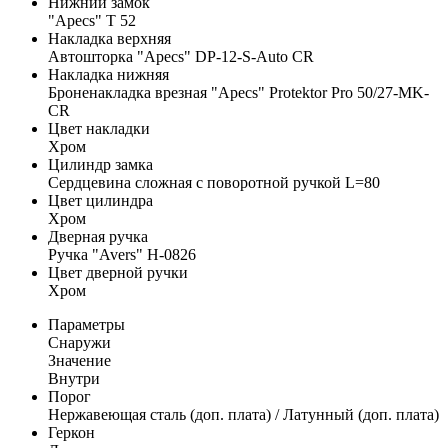
Нижний замок
"Apecs" T 52
Накладка верхняя
Автошторка "Apecs" DP-12-S-Auto CR
Накладка нижняя
Броненакладка врезная "Apecs" Protektor Pro 50/27-MK-
CR
Цвет накладки
Хром
Цилиндр замка
Сердцевина сложная с поворотной ручкой L=80
Цвет цилиндра
Хром
Дверная ручка
Ручка "Avers" H-0826
Цвет дверной ручки
Хром
Параметры
Снаружи
Значение
Внутри
Порог
Нержавеющая сталь (доп. плата) / Латунный (доп. плата)
Геркон