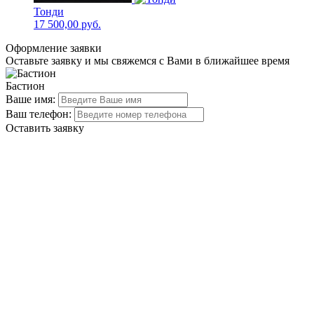
Тонди
17 500,00
руб.
Оформление заявки
Оставьте заявку и мы свяжемся с Вами в ближайшее время
Бастион
Ваше имя:
Ваш телефон:
Оставить заявку
Проверьте правильность заполнения полей
Спасибо!
Мы Вам перезвоним
в ближайшее время!
Пригласите замерщика
Он зафиксирует точные параметры будущей двери и поможет
вам сделать правильный выбор
Оставить заявку
Каталог дверей
Акции и Скидки
Контакты