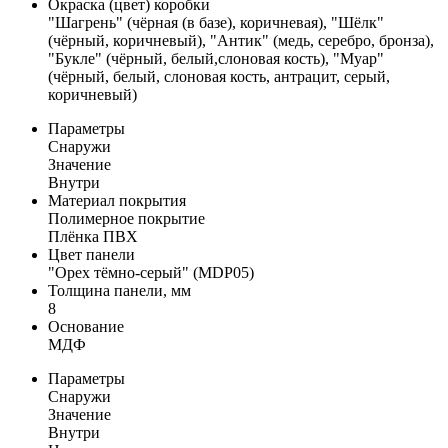
Окраска (цвет) коробки
"Шагрень" (чёрная (в базе), коричневая), "Шёлк"
(чёрный, коричневый), "Антик" (медь, серебро, бронза),
"Букле" (чёрный, белый,слоновая кость), "Муар"
(чёрный, белый, слоновая кость, антрацит, серый,
коричневый)
Параметры
Снаружи
Значение
Внутри
Материал покрытия
Полимерное покрытие
Плёнка ПВХ
Цвет панели
"Орех тёмно-серый" (MDP05)
Толщина панели, мм
8
Основание
МДФ
Параметры
Снаружи
Значение
Внутри