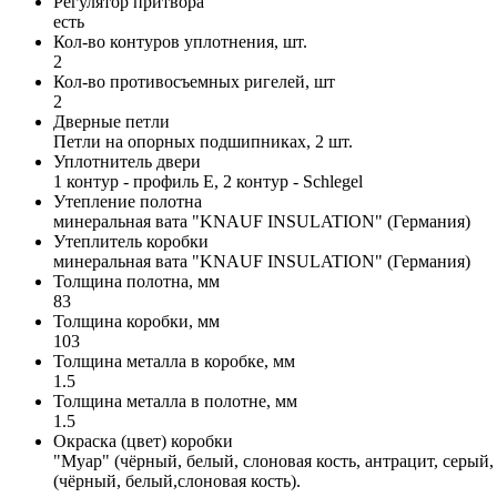
Регулятор притвора
есть
Кол-во контуров уплотнения, шт.
2
Кол-во противосъемных ригелей, шт
2
Дверные петли
Петли на опорных подшипниках, 2 шт.
Уплотнитель двери
1 контур - профиль Е, 2 контур - Schlegel
Утепление полотна
минеральная вата "KNAUF INSULATION" (Германия)
Утеплитель коробки
минеральная вата "KNAUF INSULATION" (Германия)
Толщина полотна, мм
83
Толщина коробки, мм
103
Толщина металла в коробке, мм
1.5
Толщина металла в полотне, мм
1.5
Окраска (цвет) коробки
"Муар" (чёрный, белый, слоновая кость, антрацит, серый,
(чёрный, белый,слоновая кость).